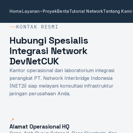
Home
Layanan
Proyek
Berita
Tutorial Network
Tentang Kami
KONTAK RESMI
Hubungi Spesialis
Integrasi Network
DevNetCUK
Kantor operasional dan laboratorium integrasi
perangkat PT. Network Interbridge Indonesia
(NET2i) siap melayani konsultasi infrastruktur
jaringan perusahaan Anda.
📍
Alamat Operasional HQ