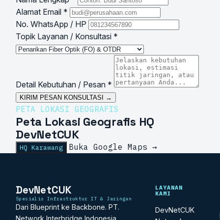
Alamat Email *
No. WhatsApp / HP
Topik Layanan / Konsultasi *
Detail Kebutuhan / Pesan *
KIRIM PESAN KONSULTASI →
PETA LOKASI GEOGRAFIS
Peta Lokasi Geografis HQ
DevNetCUK
Buka Google Maps →
HQ Karawang
Leaflet
|
©
OpenStreetMap
contributors ©
CARTO
×
+
DevNetCUK HQ Karawang
−
Gang Arab Dusun Selang II, Ciwaringin, Karawang
Navigasi Rute →
DevNetCUK
LAYANAN
KAMI
Spesialis Infrastruktur IT & Jaringan
Dari Blueprint ke Backbone. PT.
DevNetCUK
Network Interbridge Indonesia