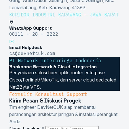
Gang. Arab Dusun Selang II, Desa Ciwaringin, Kec.
Lemahabang, Kab. Karawang 41383
KORIDOR INDUSTRI KARAWANG - JAWA BARAT
💬
WhatsApp Support
08111 - 28 - 2222
✉️
Email Helpdesk
cs@devnetcuk.com
PT Network Interbridge Indonesia
Backbone Network & Cloud Integration
Penyediaan solusi fiber optik, router enterprise
Cisco/Fortinet/MikroTik, dan server cloud dedicated
Net2Byte VPS.
Formulir Konsultasi Support
Kirim Pesan & Diskusi Proyek
Tim engineer DevNetCUK siap membantu
perancangan arsitektur jaringan & instalasi perangkat
Anda.
Nama Lengkap *