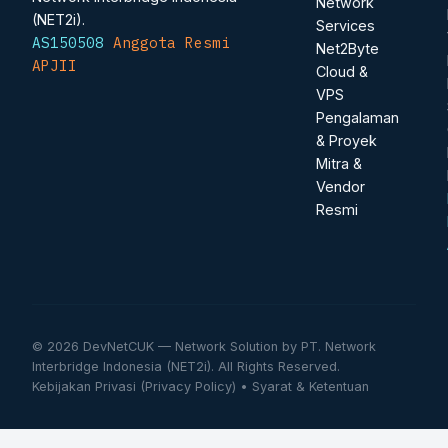
Network
(NET2i).
Services
AS150508
Anggota Resmi
Net2Byte
APJII
Cloud &
VPS
Pengalaman
& Proyek
Mitra &
Vendor
Resmi
© 2026 DevNetCUK — Network Solution by PT. Network
Interbridge Indonesia (NET2i). All Rights Reserved.
Kebijakan Privasi (Privacy Policy)
•
Syarat & Ketentuan